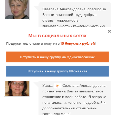
Светлана Александровна, спасибо за
Ваш титанический труд, добрые
отзывы, корректность,
внимательность к каждому участнику
конкурса! Отличного Вам летнего
Мы в социальных сетях
отдыха, бодрости и до встречи в
новом учебном году!
Подружитесь с нами и получите
15 бонусных рублей
!
С признательностью, Татьяна
Ивановна Небогатина
Вступить в нашу группу на Одноклассниках
Вступить в нашу группу ВКонтакте
Svetlana Nikolaevna
25.05.2011 в 21:10
Уважаемая Светлана Александровна,
признательна Вам за внимательное
отношение к моей работе. Я впервые
печаталась, и, конечно, подробный и
доброжелательный отзыв очень
важен для меня!