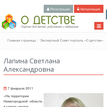
Регистрация
Авторизация
Педагогический портал «О детстве»
Toggle
naviga
Главная страница
Экспертный Совет портала «О детстве»
Лапина Светлана
Александровна
7 февраля 2011
«На территории
Нижегородской области,
в самом центре