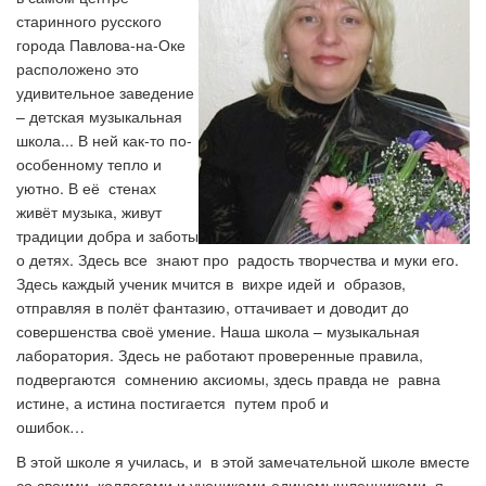
старинного русского
города Павлова-на-Оке
расположено это
удивительное заведение
– детская музыкальная
школа... В ней как-то по-
особенному тепло и
уютно. В её стенах
живёт музыка, живут
традиции добра и заботы
о детях. Здесь все знают про радость творчества и муки его.
Здесь каждый ученик мчится в вихре идей и образов,
отправляя в полёт фантазию, оттачивает и доводит до
совершенства своё умение. Наша школа – музыкальная
лаборатория. Здесь не работают проверенные правила,
подвергаются сомнению аксиомы, здесь правда не равна
истине, а истина постигается путем проб и
ошибок…
В этой школе я училась, и в этой замечательной школе вместе
со своими коллегами и учениками-единомышленниками, я