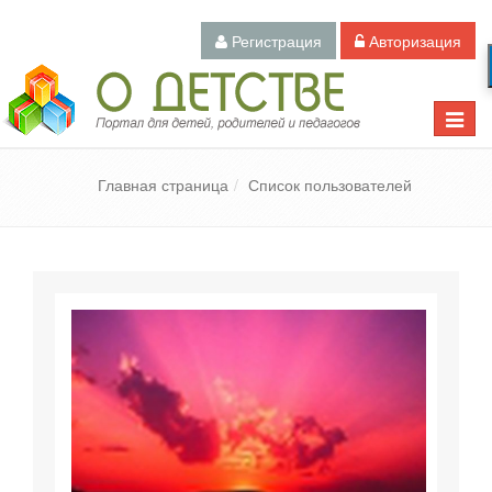
Регистрация
Авторизация
Педагогический портал «О детстве»
Toggle
naviga
Главная страница
Список пользователей