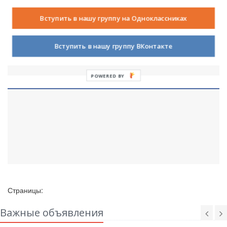
Цветы России
Вступить в нашу группу на Одноклассниках
25 сентября 2018
493
0
Коллективная творческая аппликация из бумаги с
Вступить в нашу группу ВКонтакте
детьми старшего дошкольного возраста с ОВЗ
POWERED BY
Страницы:
Важные объявления