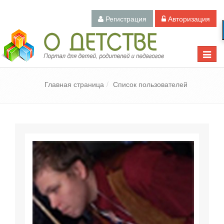
Регистрация
Авторизация
Педагогический портал «О детстве»
Toggle
naviga
Главная страница
Список пользователей