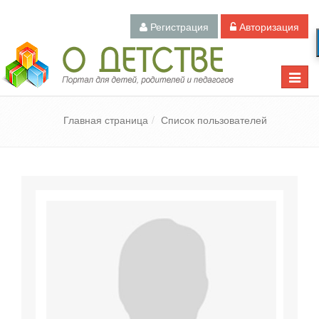
Регистрация
Авторизация
Педагогический портал «О детстве»
Toggle
naviga
Главная страница
Список пользователей