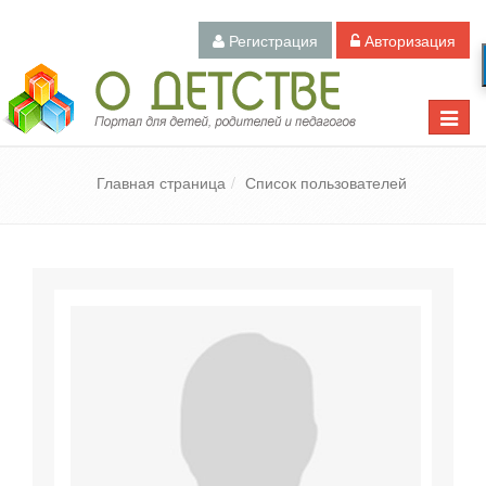
Регистрация
Авторизация
Педагогический портал «О детстве»
Toggle
naviga
Главная страница
Список пользователей