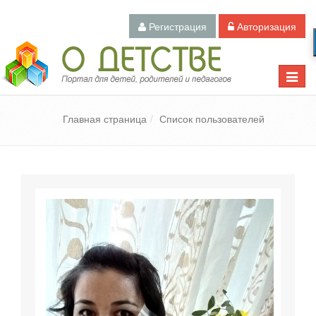
Регистрация
Авторизация
Педагогический портал «О детстве»
Toggle
naviga
Главная страница
Список пользователей