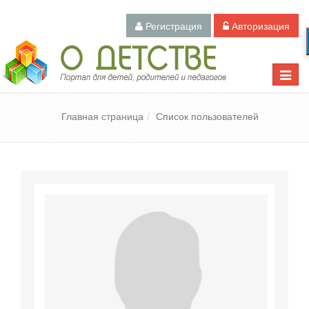
Регистрация
Авторизация
Педагогический портал «О детстве»
Toggle
naviga
Главная страница
Список пользователей