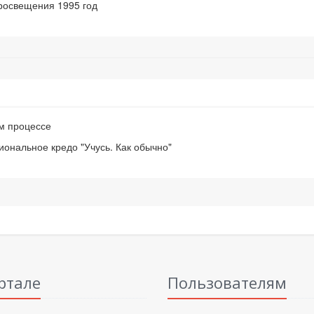
росвещения 1995 год
м процессе
ональное кредо "Учусь. Как обычно"
ртале
Пользователям