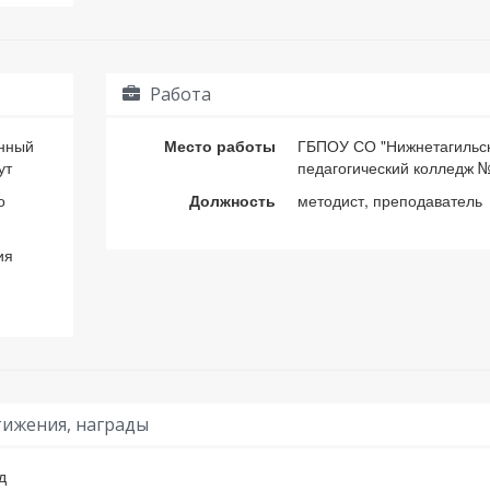
Работа
енный
Место работы
ГБПОУ СО "Нижнетагильс
ут
педагогический колледж 
о
Должность
методист, преподаватель
ия
ижения, награды
д