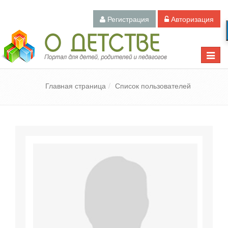
Регистрация
Авторизация
Педагогический портал «О детстве»
Toggle
naviga
Главная страница
Список пользователей