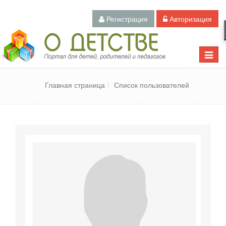
Регистрация
Авторизация
Педагогический портал «О детстве»
Toggle
naviga
Главная страница
Список пользователей