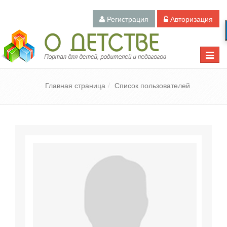
Регистрация
Авторизация
Педагогический портал «О детстве»
Toggle
naviga
Главная страница
Список пользователей