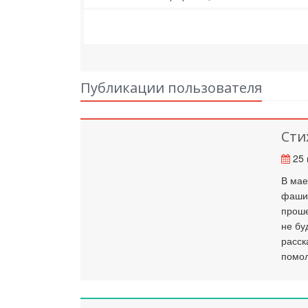
Публикации пользователя
Сти
25 
В мае
фашис
проше
не бу
расск
помол