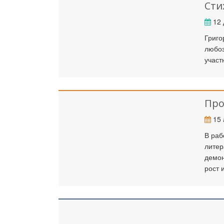
Сти
12 
Григо
любоз
участ
Про
15 
В раб
литер
демон
рост 