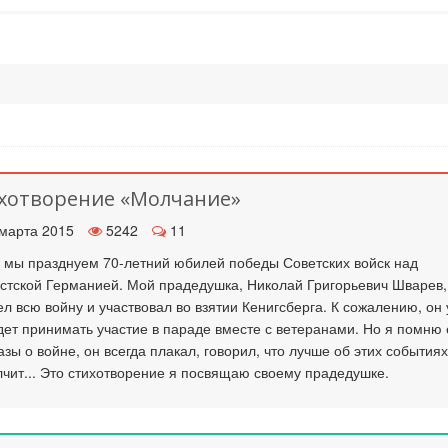
хотворение «Молчание»
марта 2015
5242
11
 мы празднуем 70-летний юбилей победы Советских войск над
тской Германией. Мой прадедушка, Николай Григорьевич Шварев,
л всю войну и участвовал во взятии Кенигсберга. К сожалению, он
дет принимать участие в параде вместе с ветеранами. Но я помню 
азы о войне, он всегда плакал, говорил, что лучше об этих событиях
чит... Это стихотворение я посвящаю своему прадедушке.