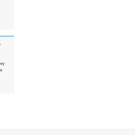
»
му
ая