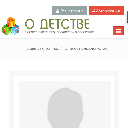
Регистрация
Авторизация
Педагогический портал «О детстве»
Toggle
naviga
Главная страница
Список пользователей