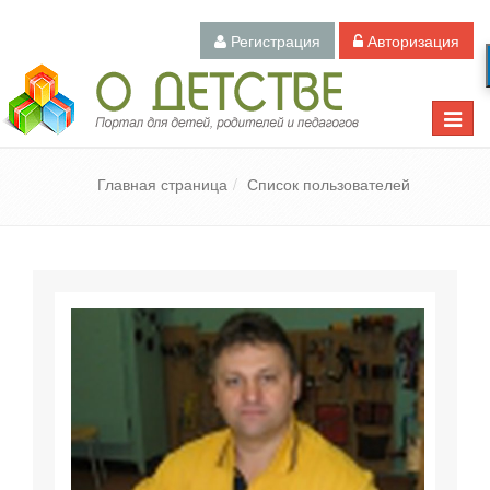
Регистрация
Авторизация
Педагогический портал «О детстве»
Toggle
naviga
Главная страница
Список пользователей