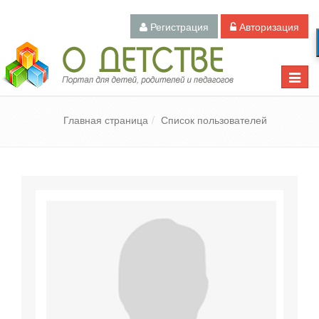
Регистрация
Авторизация
Педагогический портал «О детстве»
Toggle
naviga
Главная страница
Список пользователей