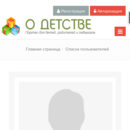
Регистрация
Авторизация
Педагогический портал «О детстве»
Toggle
naviga
Главная страница
Список пользователей