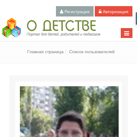
Регистрация
Авторизация
Педагогический портал «О детстве»
Toggle
naviga
Главная страница
Список пользователей