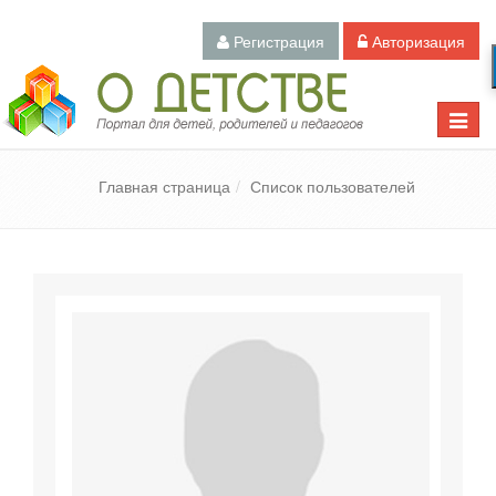
Регистрация
Авторизация
Педагогический портал «О детстве»
Toggle
naviga
Главная страница
Список пользователей