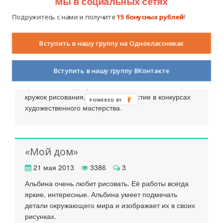
Мы в социальных сетях
Публикации пользователя
Подружитесь с нами и получите
15 бонусных рублей
!
«Дождливый день»
Вступить в нашу группу на Одноклассниках
23 мая 2013
4494
3
Вступить в нашу группу ВКонтакте
Настя любит рисовать. Её работы радуют яркими
красками. Они добрые и веселые. Настя посещает
кружок рисования, принимает участие в конкурсах
POWERED BY
художественного мастерства.
«Мой дом»
21 мая 2013
3386
3
Альбина очень любит рисовать. Её работы всегда
яркие, интересные. Альбина умеет подмечать
детали окружающего мира и изображает их в своих
рисунках.