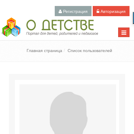
Регистрация
Авторизация
Педагогический портал «О детстве»
Toggle
naviga
Главная страница
Список пользователей