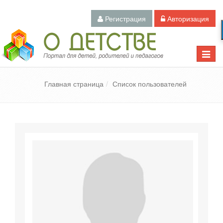
Регистрация
Авторизация
Педагогический портал «О детстве»
Toggle
naviga
Главная страница
Список пользователей