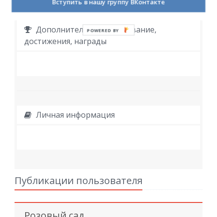
Вступить в нашу группу ВКонтакте
Дополнительное образование,
POWERED BY
достижения, награды
Личная информация
Публикации пользователя
Розовый сад