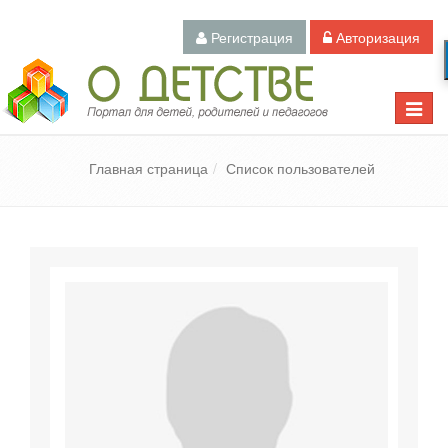
Регистрация
Авторизация
Педагогический портал «О детстве»
Toggle
naviga
Главная страница
Список пользователей