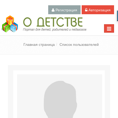
Регистрация
Авторизация
Педагогический портал «О детстве»
Toggle
naviga
Главная страница
Список пользователей