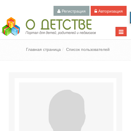
Регистрация
Авторизация
Педагогический портал «О детстве»
Toggle
naviga
Главная страница
Список пользователей