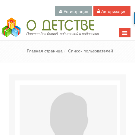
Регистрация
Авторизация
Педагогический портал «О детстве»
Toggle
naviga
Главная страница
Список пользователей