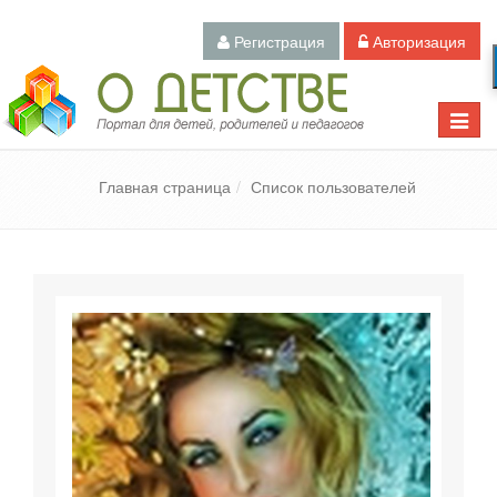
Регистрация
Авторизация
Педагогический портал «О детстве»
Toggle
naviga
Главная страница
Список пользователей