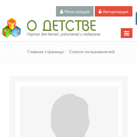
Регистрация
Авторизация
Педагогический портал «О детстве»
Toggle
naviga
Главная страница
Список пользователей