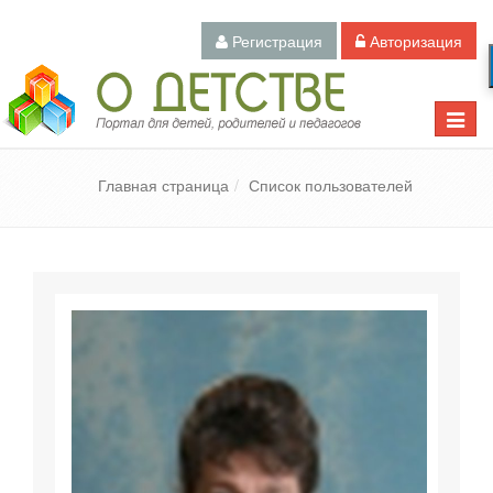
Регистрация
Авторизация
Педагогический портал «О детстве»
Toggle
naviga
Главная страница
Список пользователей