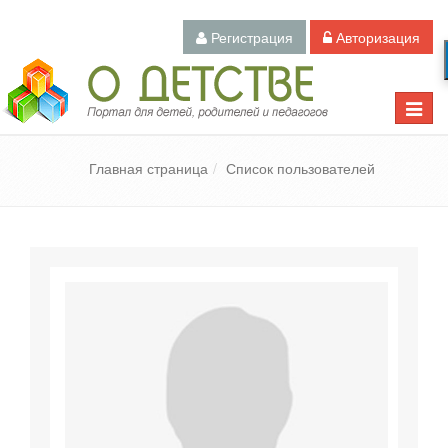
Регистрация
Авторизация
Педагогический портал «О детстве»
Toggle
naviga
Главная страница
Список пользователей