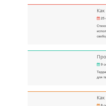
Как
25 
Стихо
испол
свобо
Про
9 с
Терри
для т
Как
8 с