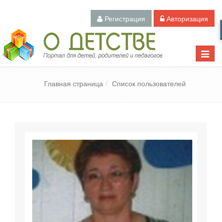
Регистрация
Авторизация
Педагогический портал «О детстве»
Toggle
naviga
Главная страница
Список пользователей