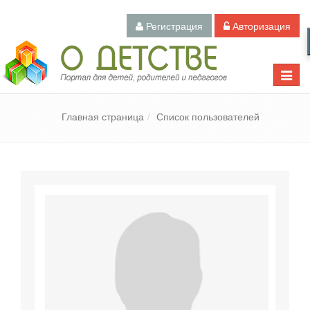
Регистрация
Авторизация
Педагогический портал «О детстве»
Toggle
naviga
Главная страница
Список пользователей