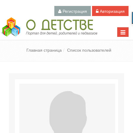
Регистрация
Авторизация
Педагогический портал «О детстве»
Toggle
naviga
Главная страница
Список пользователей