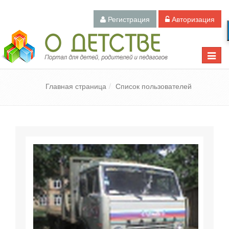
Регистрация
Авторизация
Педагогический портал «О детстве»
Toggle
naviga
Главная страница
Список пользователей