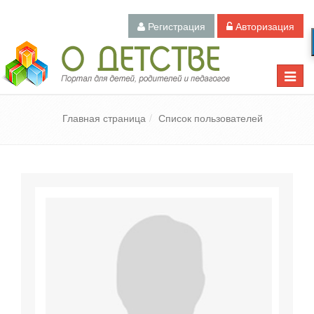
Регистрация
Авторизация
Педагогический портал «О детстве»
Toggle
naviga
Главная страница
Список пользователей