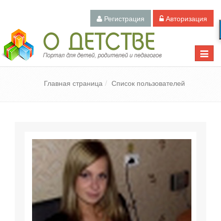
Регистрация
Авторизация
Педагогический портал «О детстве»
Toggle
naviga
Главная страница
Список пользователей