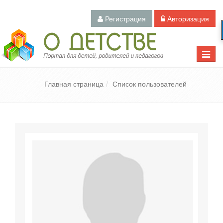
Регистрация
Авторизация
Педагогический портал «О детстве»
Toggle
naviga
Главная страница
Список пользователей