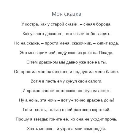
Моя сказка
У костра, как у старой сказки, – синяя борода.
Как у злого дракона – его языки небо гладят.
Но на сказке, – прости меня, сказочник, – кипит вода.
Это мы варим чай, воду взяв из реки на Пшаде.
С тем драконом мы давно уже все на ты.
Он простил мне нахальство и подпустил меня ближе.
Вот я в пасть ему сунул свои сапоги.
И дракон сапоги осторожно со вкусом лижет.
Ну а ночь, эта ночь – вот уж точно дракона дочь!
Гонит спать, только с ней разговор короткий.
Прошу я звёзды: гоните её, но она не уходит прочь,
Хвать мешок – и украла мои самородки.