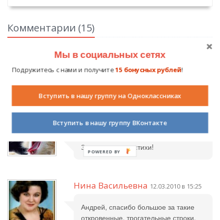
Комментарии (
15
)
Мы в социальных сетях
Авторизуйтесь на сайте
, чтобы вы могли оставить свой
Подружитесь с нами и получите
15 бонусных рублей
!
комментарий.
Вступить в нашу группу на Одноклассниках
Посашков Александр Сергеевич
Вступить в нашу группу ВКонтакте
11.02.2010 в 21:45
Замечательные стихи!
Нина Васильевна
12.03.2010 в 15:25
Андрей, спасибо большое за такие
откровенные, трогательные строки.