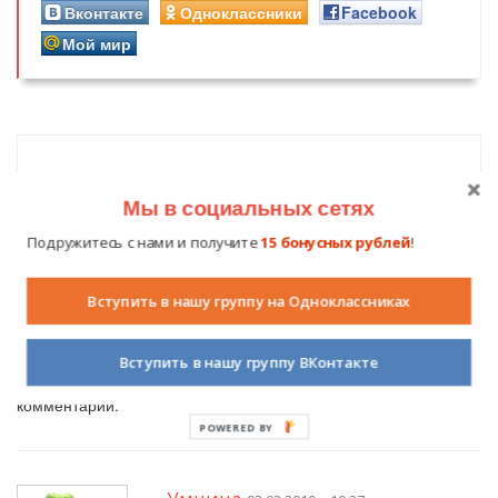
Вконтакте
Одноклассники
Facebook
Мой мир
Похожие публикации
Мы в социальных сетях
Подружитесь с нами и получите
15 бонусных рублей
!
Комментарии (
5
)
Вступить в нашу группу на Одноклассниках
Вступить в нашу группу ВКонтакте
Авторизуйтесь на сайте
, чтобы вы могли оставить свой
комментарий.
POWERED BY